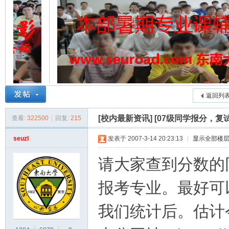
东
»
›
›
返回列
南
[校内最新资讯]
[07级同学报分，
查看:
322500
|
回复:
215
seuzl
发表于 2007-3-14 20:23:13
|
显示全部楼
请大家查到分数的
报考专业。最好可
我们统计后。估计
大