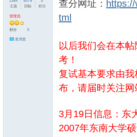
查分网址：
https:
1384
6079
0
主题
回帖
积分
tml
管理员
积分
0
发消息
以后我们会在本帖
学
考！
复试基本要求由我
布，请届时关注网
3月19日信息：东
考
2007年东南大