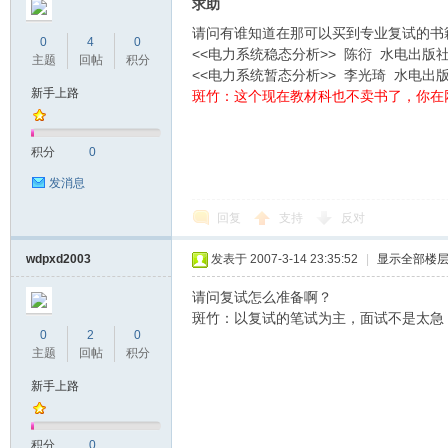
东
求助
请问有谁知道在那可以买到专业复试的书
0
4
0
<<电力系统稳态分析>> 陈衍 水电出版
主题
回帖
积分
<<电力系统暂态分析>> 李光琦 水电出
新手上路
斑竹：这个现在教材科也不卖书了，你在
积分
0
发消息
南
回复
支持
反对
wdpxd2003
发表于 2007-3-14 23:35:52
|
显示全部楼
请问复试怎么准备啊？
斑竹：以复试的笔试为主，面试不是太急
0
2
0
主题
回帖
积分
新手上路
大
积分
0