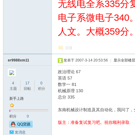
无线电全系335分
电子系微电子340
南
人文。大概359分
回复
er9988xm11
发表于 2007-3-14 20:53:56
|
显示全部楼
政治理论 67
英语 57
4
17
0
数学一 81
大
主题
回帖
积分
机械原理 130
总分 335
新手上路
东南机械设计制造及其自动化，我问了，
积分
0
版主：准备复试复习吧。祝你顺利录取
发消息