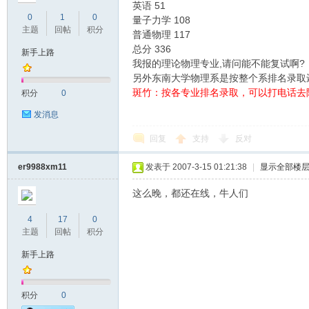
英语 51
0
1
0
量子力学 108
主题
回帖
积分
普通物理 117
总分 336
新手上路
我报的理论物理专业,请问能不能复试啊?
研
另外东南大学物理系是按整个系排名录取还
斑竹：按各专业排名录取，可以打电话去
积分
0
发消息
回复
支持
反对
er9988xm11
发表于 2007-3-15 01:21:38
|
显示全部楼
这么晚，都还在线，牛人们
论
4
17
0
主题
回帖
积分
新手上路
积分
0