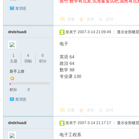
斑竹:数学有点差,先准备复试吧,虽然有点
发消息
回复
支持
反对
dndxhuadi
发表于 2007-3-14 21:09:49
|
显示全部楼
论
电子
1
4
0
英语 64
主题
回帖
积分
政治 64
数学 98
新手上路
专业课 130
积分
0
发消息
坛
回复
支持
反对
dndxhuadi
发表于 2007-3-14 21:17:17
|
显示全部楼
电子工程系