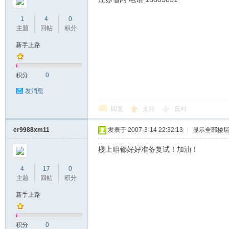
1
4
0
主题
回帖
积分
新手上路
坛
积分
0
发消息
回复
支持
反对
er9988xm11
发表于 2007-3-14 22:32:13
|
显示全部楼
楼上咱都好好准备复试！加油！
_
4
17
0
主题
回帖
积分
新手上路
积分
0