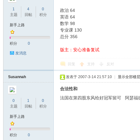
1
4
0
政治 64
主题
回帖
积分
英语 64
数学 98
新手上路
专业课 130
总分 356
积分
0
版主：安心准备复试
发消息
研
回复
支持
反对
Susannah
发表于 2007-3-14 21:57:10
|
显示全部楼
合法性和
法国在第四股东风给好冠军留可 阿瑟福
0
1
0
主题
回帖
积分
新手上路
之
积分
0