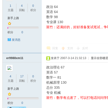
1
4
0
政治 64
主题
回帖
积分
英语 64
数学 98
新手上路
专业课 130
AP
斑竹：还满好的，好好准备复试笔试，争
积分
0
发消息
回复
支持
反对
er9988xm11
发表于 2007-3-14 21:32:13
|
显示全部楼
政治理论 67
P_
英语 57
4
17
0
数学一 81
主题
回帖
积分
机械原理 130
总分 335
新手上路
专业 机械
斑竹：数学有点差了，可以打电话问问学
积分
0