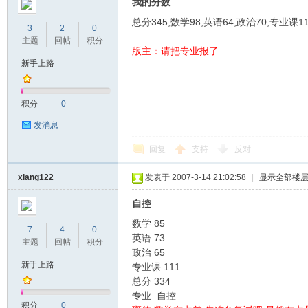
我的分数
总分345,数学98,英语64,政治70,专业课1
3
2
0
主题
回帖
积分
版主：请把专业报了
新手上路
积分
0
发消息
之
回复
支持
反对
xiang122
发表于 2007-3-14 21:02:58
|
显示全部楼
自控
数学 85
7
4
0
英语 73
主题
回帖
积分
政治 65
新手上路
路
专业课 111
总分 334
专业 自控
积分
0