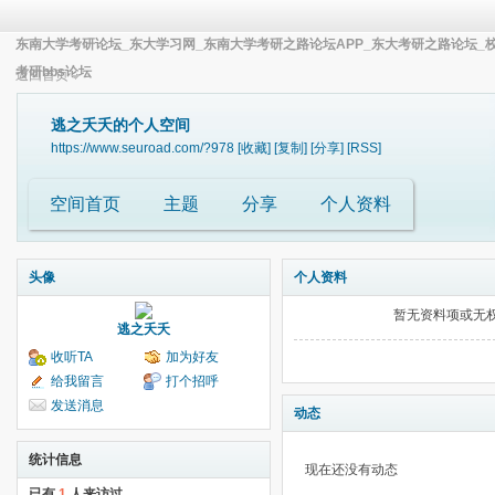
东南大学考研论坛_东大学习网_东南大学考研之路论坛APP_东大考研之路论坛_
考研bbs论坛
返回首页
逃之夭夭的个人空间
https://www.seuroad.com/?978
[收藏]
[复制]
[分享]
[RSS]
空间首页
主题
分享
个人资料
头像
个人资料
暂无资料项或无
逃之夭夭
收听TA
加为好友
给我留言
打个招呼
发送消息
动态
统计信息
现在还没有动态
已有
1
人来访过