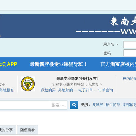
用户名
密码
坛 APP
最新四牌楼专业课辅导班！
官方淘宝店校内
最新专业课复习资料发布!
校内论
改革
全程专业课老师答疑，无忧复习
外地报名
我校购买
||
外地邮购
—
电子订单
—
订单查询
热搜:
复试线
招生简章
本部辅
搜索
搜
我的分享
随便看看