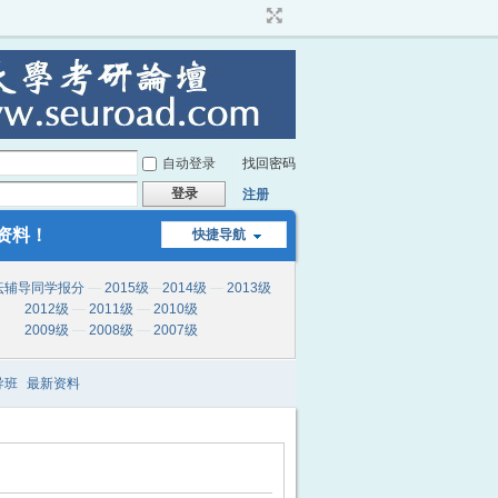
自动登录
找回密码
登录
注册
资料！
快捷导航
坛辅导同学报分
—
2015级
—
2014级
—
2013级
2012级
—
2011级
—
2010级
2009级
—
2008级
—
2007级
导班
最新资料