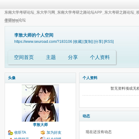
东南大学考研论坛_东大学习网_东南大学考研之路论坛APP_东大考研之路论坛_
考研bbs论坛
返回首页
李敖大师的个人空间
https://www.seuroad.com/?183106
[收藏]
[复制]
[分享]
[RSS]
空间首页
主题
分享
个人资料
头像
个人资料
暂无资料项或无
动态
李敖大师
现在还没有动态
收听TA
加为好友