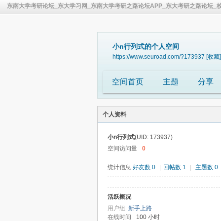
东南大学考研论坛_东大学习网_东南大学考研之路论坛APP_东大考研之路论坛_
小n行列式的个人空间
https://www.seuroad.com/?173937
[收藏]
空间首页
主题
分享
个人资料
小n行列式
(UID: 173937)
空间访问量
0
统计信息
好友数 0
|
回帖数 1
|
主题数 0
活跃概况
用户组
新手上路
在线时间
100 小时